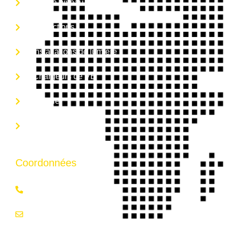
Mise à niveau
Inspections
Installations de lumière
Chargeurs de VÉ
Galerie
Contactez-nous
Coordonnées
613-875-6216
info@briskelectric.ca